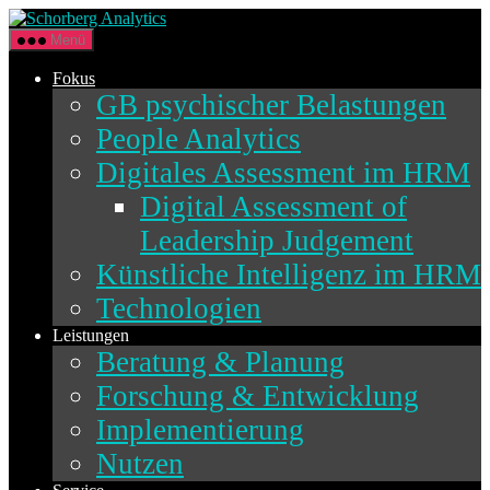
Direkt
Schorberg
zum
Analytics
Menü
Inhalt
wechseln
Fokus
GB psychischer Belastungen
People Analytics
Digitales Assessment im HRM
Digital Assessment of
Leadership Judgement
Künstliche Intelligenz im HRM
Technologien
Leistungen
Beratung & Planung
Forschung & Entwicklung
Implementierung
Nutzen