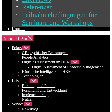
Referenzen
Teilnahmebedingungen für
Seminare und Workshops
Kontakt
Menü schließen
Fokus
Untermenü
anzeigen
GB psychischer Belastungen
People Analytics
Digitales Assessment im HRM
Untermenü
anzeigen
Digital Assessment of Leadership Judgement
Künstliche Intelligenz im HRM
Technologien
Leistungen
Untermenü
anzeigen
Beratung und Planung
Forschung und Entwicklung
Implementierung
Nutzen
Service
Untermenü
anzeigen
Newsblog