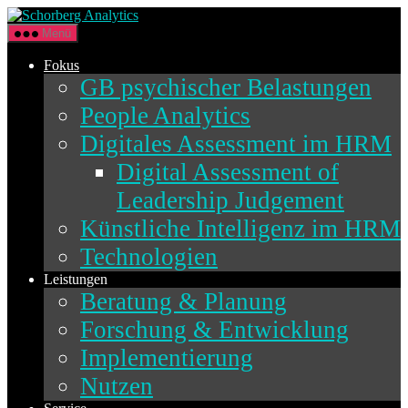
Direkt
Schorberg
zum
Analytics
Menü
Inhalt
wechseln
Fokus
GB psychischer Belastungen
People Analytics
Digitales Assessment im HRM
Digital Assessment of
Leadership Judgement
Künstliche Intelligenz im HRM
Technologien
Leistungen
Beratung & Planung
Forschung & Entwicklung
Implementierung
Nutzen