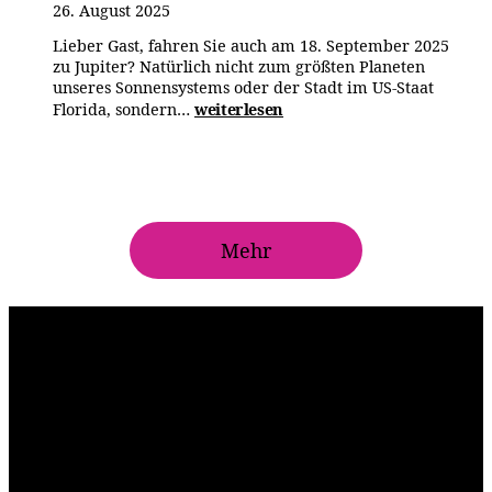
Daten
26. August 2025
vom
Lieber Gast, fahren Sie auch am 18. September 2025
Bundesarch
zu Jupiter? Natürlich nicht zum größten Planeten
bekommen.
unseres Sonnensystems oder der Stadt im US-Staat
JUPITER
Florida, sondern…
weiterlesen
und
Jülich
LLM
Day
2025
Mehr
Inspiration
Nummer 1