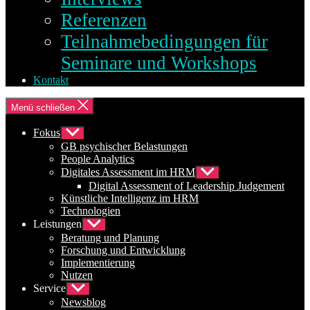
Referenzen
Teilnahmebedingungen für
Seminare und Workshops
Kontakt
Menü schließen
Fokus
Untermenü
anzeigen
GB psychischer Belastungen
People Analytics
Digitales Assessment im HRM
Untermenü
anzeigen
Digital Assessment of Leadership Judgement
Künstliche Intelligenz im HRM
Technologien
Leistungen
Untermenü
anzeigen
Beratung und Planung
Forschung und Entwicklung
Implementierung
Nutzen
Service
Untermenü
anzeigen
Newsblog