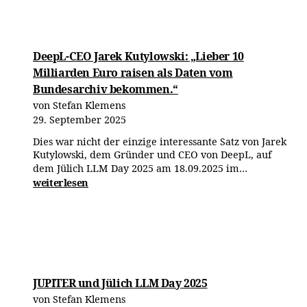
und
Kohle
DeepL-CEO Jarek Kutylowski: „Lieber 10
Milliarden Euro raisen als Daten vom
Bundesarchiv bekommen.“
von Stefan Klemens
29. September 2025
Dies war nicht der einzige interessante Satz von Jarek
Kutylowski, dem Gründer und CEO von DeepL, auf
DeepL-
dem Jülich LLM Day 2025 am 18.09.2025 im…
CEO
weiterlesen
Jarek
Kutylowski:
„Lieber
10
Milliarden
Euro
JUPITER und Jülich LLM Day 2025
raisen
als
von Stefan Klemens