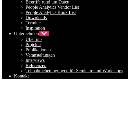
Begriffe rund um Daten
People Analytics Vendor List
People Analytics Book List
Downloads
Termine
Inspiration
Unternehmen
Untermenü
anzeigen
Über uns
Projekte
Publikationen
Veranstaltungen
Interviews
Referenzen
Teilnahmebedingungen für Seminare und Workshops
Kontakt
Besser Entscheiden mit HR-Daten.
Nach
unten
scrollen