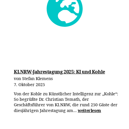
KI.NRW-Jahrestagung 2025: KI und Kohle
von Stefan Klemens
7. Oktober 2025
Von der Kohle zu Künstlicher Intelligenz zur „Kohle“:
So begrüßte Dr. Christian Temath, der
Geschäftsführer von KI.NRW, die rund 250 Gäste der
KI.NRW-
diesjährigen Jahrestagung am…
weiterlesen
Jahrestagung
2025:
KI