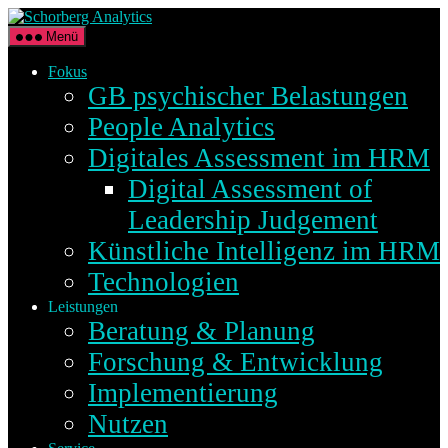
Direkt
Schorberg
zum
Analytics
Menü
Inhalt
wechseln
Fokus
GB psychischer Belastungen
People Analytics
Digitales Assessment im HRM
Digital Assessment of
Leadership Judgement
Künstliche Intelligenz im HRM
Technologien
Leistungen
Beratung & Planung
Forschung & Entwicklung
Implementierung
Nutzen