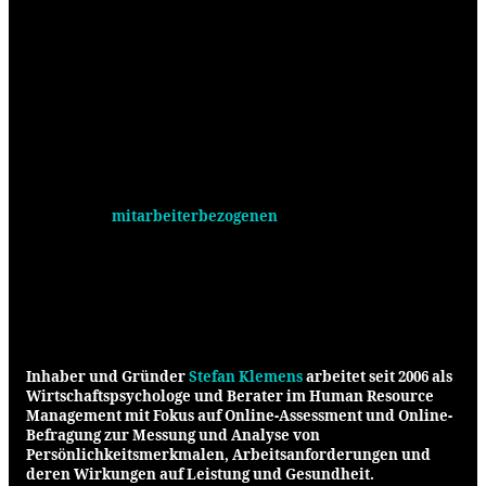
+40
Projekte
+120
Publikationen
Schorberg Analytics unterstützt Unternehmen bei der
Lösung von
mitarbeiterbezogenen
Herausforderungen auf
dem gesamten »Employee Life Cycle« durch die Erhebung,
Speicherung und Analyse von Daten aus dem Human
Resource Management, anderen Geschäftsbereichen und
externen Quellen. Als junges Unternehmen vereinen wir
solide Arbeit mit bewährten Methoden und innovativen
Ansätzen.
Inhaber und Gründer
Stefan Klemens
arbeitet seit 2006 als
Wirtschaftspsychologe und Berater im Human Resource
Management mit Fokus auf Online-Assessment und Online-
Befragung zur Messung und Analyse von
Persönlichkeitsmerkmalen, Arbeitsanforderungen und
deren Wirkungen auf Leistung und Gesundheit.