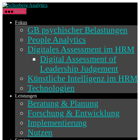
Direkt
Schorberg
zum
Analytics
Menü
Inhalt
wechseln
Fokus
GB psychischer Belastungen
People Analytics
Digitales Assessment im HRM
Digital Assessment of
Leadership Judgement
Künstliche Intelligenz im HRM
Technologien
Leistungen
Beratung & Planung
Forschung & Entwicklung
Implementierung
Nutzen