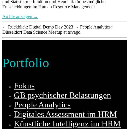
und Statistik mit Intuition und Heuristik für bestmögliche
Entscheidungen im Human Resource Management.
Archiv anzeigen
→
←
Rückblick: Digital Demo Day 2023
→
People Analytics:
Düsseldorf Data Science Meetup at trivago
Portfolio
Fokus
GB psychischer Belastungen
People Analytics
Digitales Assessment im HRM
Künstliche Intelligenz im HRM