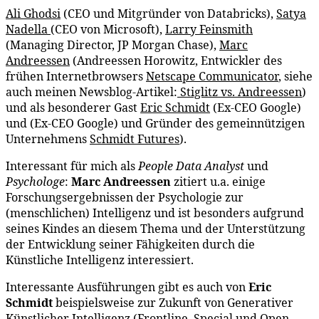
Ali Ghodsi
(CEO und Mitgründer von Databricks),
Satya
Nadella
(CEO von Microsoft),
Larry Feinsmith
(Managing Director, JP Morgan Chase),
Marc
Andreessen
(Andreessen Horowitz, Entwickler des
frühen Internetbrowsers
Netscape Communicator
, siehe
auch meinen Newsblog-Artikel:
Stiglitz vs. Andreessen
)
und als besonderer Gast
Eric Schmidt
(Ex-CEO Google)
und (Ex-CEO Google) und Gründer des gemeinnützigen
Unternehmens
Schmidt Futures
).
Interessant für mich als
People Data Analyst
und
Psychologe
:
Marc Andreessen
zitiert u.a. einige
Forschungsergebnissen der Psychologie zur
(menschlichen) Intelligenz und ist besonders aufgrund
seines Kindes an diesem Thema und der Unterstützung
der Entwicklung seiner Fähigkeiten durch die
Künstliche Intelligenz interessiert.
Interessante Ausführungen gibt es auch von
Eric
Schmidt
beispielsweise zur Zukunft von Generativer
Künstlicher Intelligenz (Frontline, Special und Open