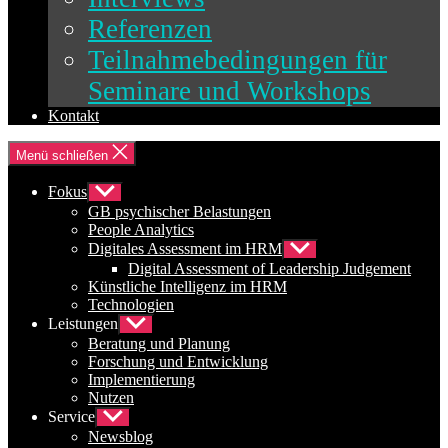
Referenzen
Teilnahmebedingungen für
Seminare und Workshops
Kontakt
Menü schließen
Fokus
Untermenü
anzeigen
GB psychischer Belastungen
People Analytics
Digitales Assessment im HRM
Untermenü
anzeigen
Digital Assessment of Leadership Judgement
Künstliche Intelligenz im HRM
Technologien
Leistungen
Untermenü
anzeigen
Beratung und Planung
Forschung und Entwicklung
Implementierung
Nutzen
Service
Untermenü
anzeigen
Newsblog