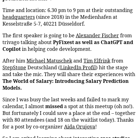
Time and location: 6.30 pm to 9 pm at their outstanding
headquarters
(since 2018) in the Medienhafen at
Kesselstraße 5-7, 40221 Düsseldorf.
The
first speaker is going to be
Alexander Fischer
from
trivago talking about
PyFixest as well as ChatGPT and
Copilot
in helping code development.
After him
Michael Matuschek
and
Tim Elfrink
from
StepStone
Deutschland (
LinkedIn Profil
) hit the stage
and take the mic. They will share their experiences with
The World of Salary: Introducing Salary Prediction
Models.
Since I was busy the last weeks and failed to mark my
calendar, I almost
missed
a spot at this meetup (oh no!).
But fortunately I could save a place at the end – together
with 80 attendees (and 18 on the waitlist today). Thanks
for a post by co-organizer
Aida Orujova
!