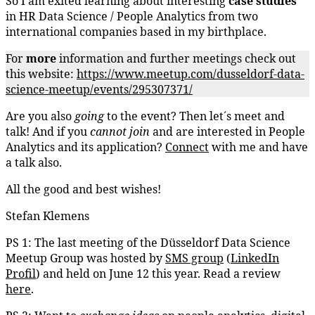
So I am exited learning about interesting
case studies
in HR Data Science / People Analytics from two
international companies based in my birthplace.
For
more
information and further meetings check out
this website:
https://www.meetup.com/dusseldorf-data-
science-meetup/events/295307371/
Are you also
going
to the event? Then let´s meet and
talk! And if you
cannot join
and are interested in People
Analytics and its application?
Connect
with me and have
a talk also.
All the good and best wishes!
Stefan Klemens
PS 1: The last meeting of the Düsseldorf Data Science
Meetup Group was hosted by
SMS group
(
LinkedIn
Profil
) and held on June 12 this year. Read a review
here
.