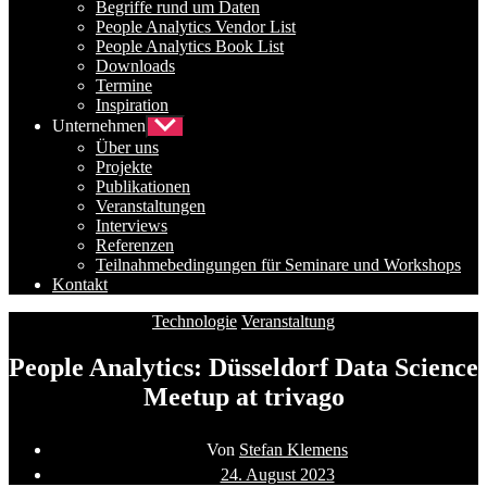
Begriffe rund um Daten
People Analytics Vendor List
People Analytics Book List
Downloads
Termine
Inspiration
Unternehmen
Untermenü
anzeigen
Über uns
Projekte
Publikationen
Veranstaltungen
Interviews
Referenzen
Teilnahmebedingungen für Seminare und Workshops
Kontakt
Kategorien
Technologie
Veranstaltung
People Analytics: Düsseldorf Data Science
Meetup at trivago
Beitragsautor
Von
Stefan Klemens
Beitragsdatum
24. August 2023