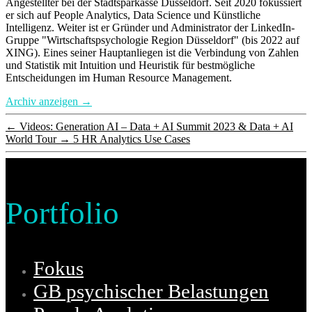
Angestellter bei der Stadtsparkasse Düsseldorf. Seit 2020 fokussiert
er sich auf People Analytics, Data Science und Künstliche
Intelligenz. Weiter ist er Gründer und Administrator der LinkedIn-
Gruppe "Wirtschaftspsychologie Region Düsseldorf" (bis 2022 auf
XING). Eines seiner Hauptanliegen ist die Verbindung von Zahlen
und Statistik mit Intuition und Heuristik für bestmögliche
Entscheidungen im Human Resource Management.
Archiv anzeigen
→
←
Videos: Generation AI – Data + AI Summit 2023 & Data + AI
World Tour
→
5 HR Analytics Use Cases
Portfolio
Fokus
GB psychischer Belastungen