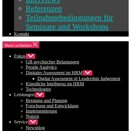
Referenzen
Teilnahmebedingungen für
Seminare und Workshops
Kontakt
Menü schließen
Fokus
Untermenü
anzeigen
GB psychischer Belastungen
People Analytics
Digitales Assessment im HRM
Untermenü
anzeigen
Digital Assessment of Leadership Judgement
Künstliche Intelligenz im HRM
Technologien
Leistungen
Untermenü
anzeigen
Beratung und Planung
Forschung und Entwicklung
Implementierung
Nutzen
Service
Untermenü
anzeigen
Newsblog