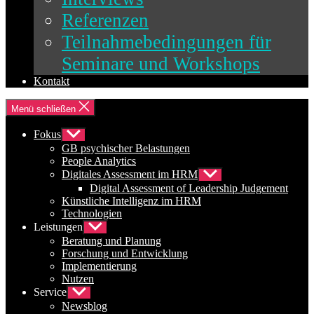
Referenzen
Teilnahmebedingungen für
Seminare und Workshops
Kontakt
Menü schließen
Fokus
Untermenü
anzeigen
GB psychischer Belastungen
People Analytics
Digitales Assessment im HRM
Untermenü
anzeigen
Digital Assessment of Leadership Judgement
Künstliche Intelligenz im HRM
Technologien
Leistungen
Untermenü
anzeigen
Beratung und Planung
Forschung und Entwicklung
Implementierung
Nutzen
Service
Untermenü
anzeigen
Newsblog