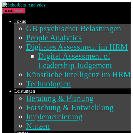
Direkt
Schorberg
zum
Analytics
Menü
Inhalt
wechseln
Fokus
GB psychischer Belastungen
People Analytics
Digitales Assessment im HRM
Digital Assessment of
Leadership Judgement
Künstliche Intelligenz im HRM
Technologien
Leistungen
Beratung & Planung
Forschung & Entwicklung
Implementierung
Nutzen