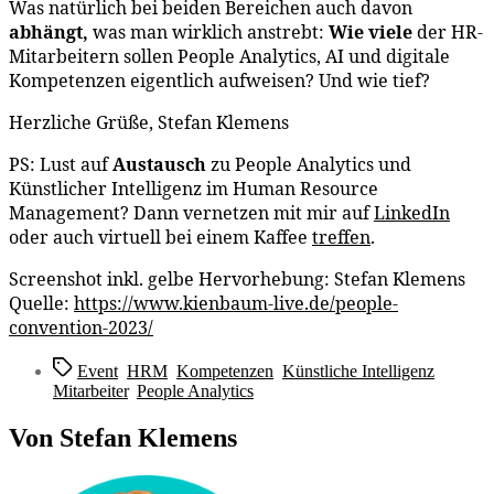
Was natürlich bei beiden Bereichen auch davon
abhängt,
was man wirklich anstrebt:
Wie viele
der HR-
Mitarbeitern sollen People Analytics, AI und digitale
Kompetenzen eigentlich aufweisen? Und wie tief?
Herzliche Grüße, Stefan Klemens
PS: Lust auf
Austausch
zu People Analytics und
Künstlicher Intelligenz im Human Resource
Management? Dann vernetzen mit mir auf
LinkedIn
oder auch virtuell bei einem Kaffee
treffen
.
Screenshot inkl. gelbe Hervorhebung: Stefan Klemens
Quelle:
https://www.kienbaum-live.de/people-
convention-2023/
Schlagwörter
Event
,
HRM
,
Kompetenzen
,
Künstliche Intelligenz
,
Mitarbeiter
,
People Analytics
Von Stefan Klemens