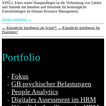
XING). Eines seiner Hauptanliegen ist die Verbindung von Zahlen
und Statistik mit Intuition und Heuristik für bestmögliche
Entscheidungen im Human Resource Management.
Archiv anzeigen
→
←
Künstliche Intelligenz als Schaf?!
→
Künstliche Intelligenz für
Dummies?
Portfolio
Fokus
GB psychischer Belastungen
People Analytics
Digitales Assessment im HRM