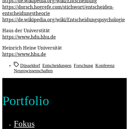
https://de.wikipedia.org/wiki/Entscheidung
https://dorsch.hogrefe.com/stichwort/entscheiden-
entscheidungstheorie
https://de.wikipedia.org/wiki/Entscheidungspsychologie
Haus der Universtität
https://www.hdu.hhu.de
Heinrich Heine Universität
https://www.hhu.de
Schlagwörter
Düsseldorf
,
Entscheidungen
,
Forschung
,
Konferenz
,
Neurowissenschaften
Portfolio
Fokus