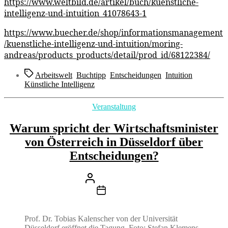
https://www.weltbild.de/artikel/buch/kuenstliche-
intelligenz-und-intuition_41078643-1
https://www.buecher.de/shop/informationsmanagement
/kuenstliche-intelligenz-und-intuition/moring-
andreas/products_products/detail/prod_id/68122384/
Schlagwörter
Arbeitswelt
,
Buchtipp
,
Entscheidungen
,
Intuition
,
Künstliche Intelligenz
Kategorien
Veranstaltung
Warum spricht der Wirtschaftsminister
von Österreich in Düsseldorf über
Entscheidungen?
Beitragsautor
Von
Stefan Klemens
Beitragsdatum
27. Juni 2023
Prof. Dr. Tobias Kalenscher von der Universität
Düsseldorf eröffnet die Tagung. Foto: Stefan Klemens