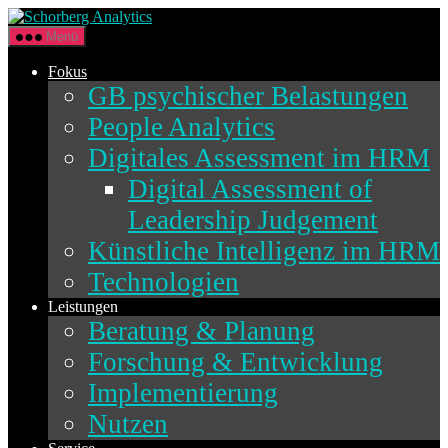
Direkt
Schorberg
zum
Analytics
Menü
Inhalt
wechseln
Fokus
GB psychischer Belastungen
People Analytics
Digitales Assessment im HRM
Digital Assessment of
Leadership Judgement
Künstliche Intelligenz im HRM
Technologien
Leistungen
Beratung & Planung
Forschung & Entwicklung
Implementierung
Nutzen