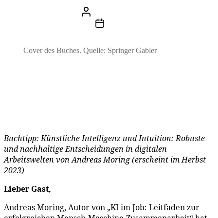
Beitragsautor
Von
Stefan Klemens
Beitragsdatum
4. Juli 2023
Cover des Buches. Quelle: Springer Gabler
Buchtipp: Künstliche Intelligenz und Intuition: Robuste
und nachhaltige Entscheidungen in digitalen
Arbeitswelten von Andreas Moring (erscheint im Herbst
2023)
Lieber Gast,
Andreas Moring
, Autor von „KI im Job: Leitfaden zur
erfolgreichen Mensch-Maschine-Zusammenarbeit“ hat