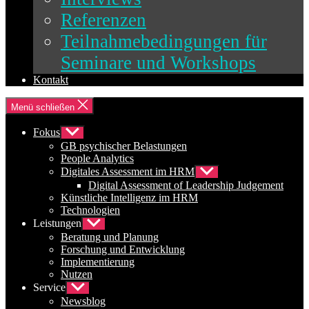
Referenzen
Teilnahmebedingungen für
Seminare und Workshops
Kontakt
Menü schließen
Fokus
Untermenü
anzeigen
GB psychischer Belastungen
People Analytics
Digitales Assessment im HRM
Untermenü
anzeigen
Digital Assessment of Leadership Judgement
Künstliche Intelligenz im HRM
Technologien
Leistungen
Untermenü
anzeigen
Beratung und Planung
Forschung und Entwicklung
Implementierung
Nutzen
Service
Untermenü
anzeigen
Newsblog