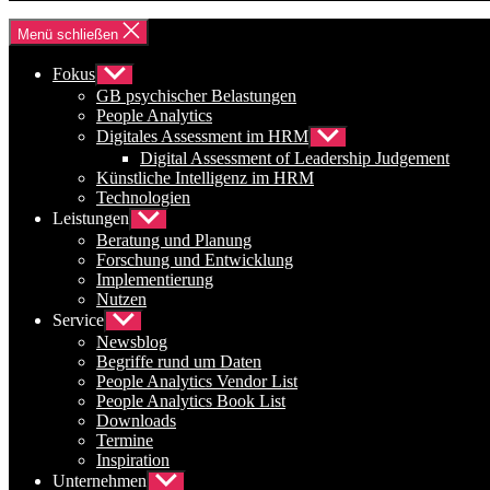
Menü schließen
Fokus
Untermenü
anzeigen
GB psychischer Belastungen
People Analytics
Digitales Assessment im HRM
Untermenü
anzeigen
Digital Assessment of Leadership Judgement
Künstliche Intelligenz im HRM
Technologien
Leistungen
Untermenü
anzeigen
Beratung und Planung
Forschung und Entwicklung
Implementierung
Nutzen
Service
Untermenü
anzeigen
Newsblog
Begriffe rund um Daten
People Analytics Vendor List
People Analytics Book List
Downloads
Termine
Inspiration
Unternehmen
Untermenü