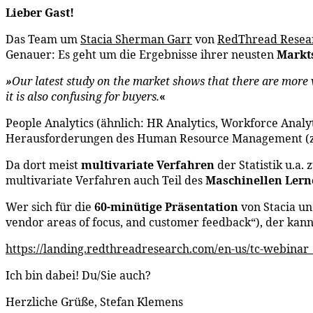
Lieber Gast!
Das Team um
Stacia Sherman Garr
von
RedThread Resea
Genauer: Es geht um die Ergebnisse ihrer neusten
Markt
»
Our latest study on the market shows that there are more 
it is also confusing for buyers.
«
People Analytics (ähnlich: HR Analytics, Workforce Analy
Herausforderungen des Human Resource Management (z.B.
Da dort meist
multivariate Verfahren
der Statistik u.a.
multivariate Verfahren auch Teil des
Maschinellen Lern
Wer sich für die
60-minütige Präsentation
von Stacia u
vendor areas of focus, and customer feedback“), der kan
https://landing.redthreadresearch.com/en-us/tc-webinar
Ich bin dabei! Du/Sie auch?
Herzliche Grüße, Stefan Klemens