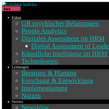
Direkt
Schorberg
zum
Analytics
Menü
Inhalt
wechseln
Fokus
GB psychischer Belastungen
People Analytics
Digitales Assessment im HRM
Digital Assessment of Lead
Künstliche Intelligenz im HRM
Technologien
Leistungen
Beratung & Planung
Forschung & Entwicklung
Implementierung
Nutzen
Service
Newsblog