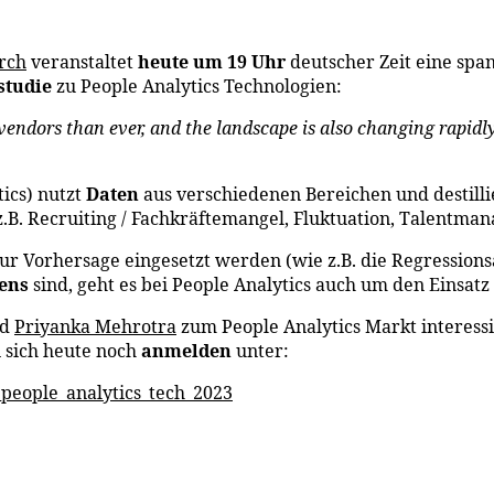
rch
veranstaltet
heute um 19 Uhr
deutscher Zeit eine spa
studie
zu People Analytics Technologien:
vendors than ever, and the landscape is also changing rapidl
tics) nutzt
Daten
aus verschiedenen Bereichen und destill
 Recruiting / Fachkräftemangel, Fluktuation, Talentman
 zur Vorhersage eingesetzt werden (wie z.B. die Regressio
ens
sind, geht es bei People Analytics auch um den Einsat
nd
Priyanka Mehrotra
zum People Analytics Markt interessi
n sich heute noch
anmelden
unter:
_people_analytics_tech_2023