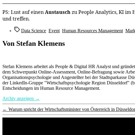
PS: Lust auf einen
Austausch
zu People Analytics, KI im
und treffen.
Schlagwörter
Data Science
,
Event
,
Human Resources Management
,
Mark
Von Stefan Klemens
Stefan Klemens arbeitet als People & Digital HR Analyst und grün
dem Schwerpunkt Online-Assessment, Online-Befragung sowie Arbeit, 
Organisationspsychologie und Angestellter bei der Stadtsparkasse Düss
der LinkedIn-Gruppe "Wirtschaftspsychologie Region Düsseldorf" (bis
Entscheidungen im Human Resource Management.
Archiv anzeigen
→
←
Warum spricht der Wirtschaftsminister von Österreich in Düsseldo