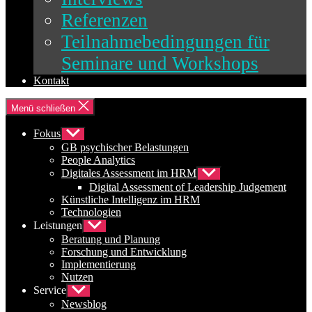
Referenzen
Teilnahmebedingungen für
Seminare und Workshops
Kontakt
Menü schließen
Fokus
Untermenü
anzeigen
GB psychischer Belastungen
People Analytics
Digitales Assessment im HRM
Untermenü
anzeigen
Digital Assessment of Leadership Judgement
Künstliche Intelligenz im HRM
Technologien
Leistungen
Untermenü
anzeigen
Beratung und Planung
Forschung und Entwicklung
Implementierung
Nutzen
Service
Untermenü
anzeigen
Newsblog