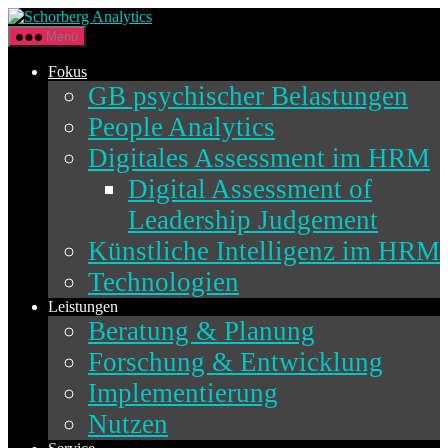
Direkt
Schorberg
zum
Analytics
Menü
Inhalt
wechseln
Fokus
GB psychischer Belastungen
People Analytics
Digitales Assessment im HRM
Digital Assessment of
Leadership Judgement
Künstliche Intelligenz im HRM
Technologien
Leistungen
Beratung & Planung
Forschung & Entwicklung
Implementierung
Nutzen