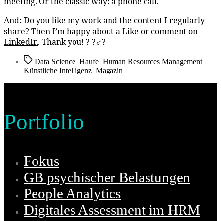
meeting. Or the classic way: a phone call.
And: Do you like my work and the content I regularly
share? Then I’m happy about a Like or comment on
LinkedIn
. Thank you! ? ?‍♂️?
Schlagwörter
Data Science
,
Haufe
,
Human Resources Management
,
Künstliche Intelligenz
,
Magazin
Portfolio
Fokus
GB psychischer Belastungen
People Analytics
Digitales Assessment im HRM