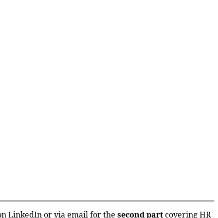
 on
LinkedIn
or via
email
for the
second part
covering HR