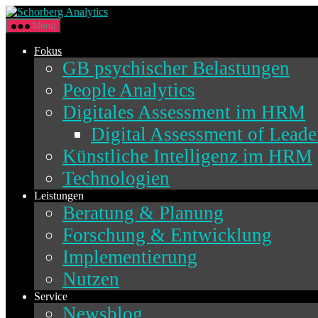
Direkt
Schorberg
zum
Analytics
Menü
Inhalt
wechseln
Fokus
GB psychischer Belastungen
People Analytics
Digitales Assessment im HRM
Digital Assessment of Lead
Künstliche Intelligenz im HRM
Technologien
Leistungen
Beratung & Planung
Forschung & Entwicklung
Implementierung
Nutzen
Service
Newsblog