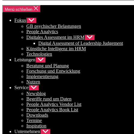
Menü schließen
Fokus
Untermenü
anzeigen
GB psychischer Belastungen
People Analytics
Digitales Assessment im HRM
Untermenü
anzeigen
Digital Assessment of Leadership Judgement
Künstliche Intelligenz im HRM
Technologien
Leistungen
Untermenü
anzeigen
Beratung und Planung
Forschung und Entwicklung
Implementierung
Nutzen
Service
Untermenü
anzeigen
Newsblog
Begriffe rund um Daten
People Analytics Vendor List
People Analytics Book List
Downloads
Termine
Inspiration
Unternehmen
Untermenü