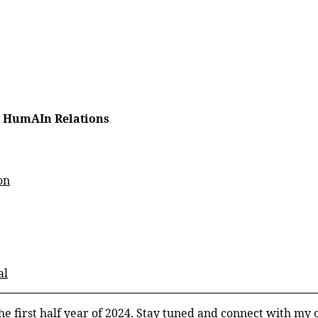
g HumAIn Relations
on
al
he first half year of 2024. Stay tuned and connect with my