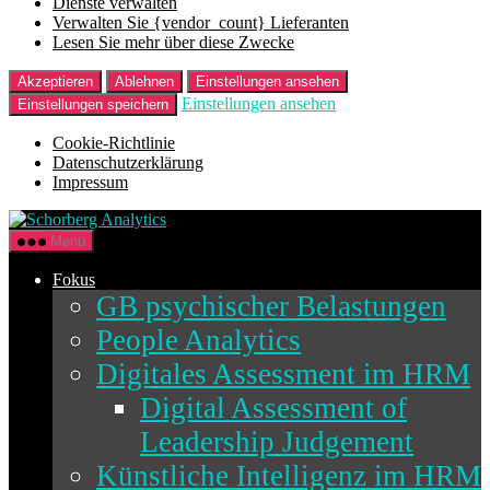
Dienste verwalten
Verwalten Sie {vendor_count} Lieferanten
Lesen Sie mehr über diese Zwecke
Akzeptieren
Ablehnen
Einstellungen ansehen
Einstellungen ansehen
Einstellungen speichern
Cookie-Richtlinie
Datenschutzerklärung
Impressum
Direkt
Schorberg
zum
Analytics
Menü
Inhalt
wechseln
Fokus
GB psychischer Belastungen
People Analytics
Digitales Assessment im HRM
Digital Assessment of
Leadership Judgement
Künstliche Intelligenz im HRM