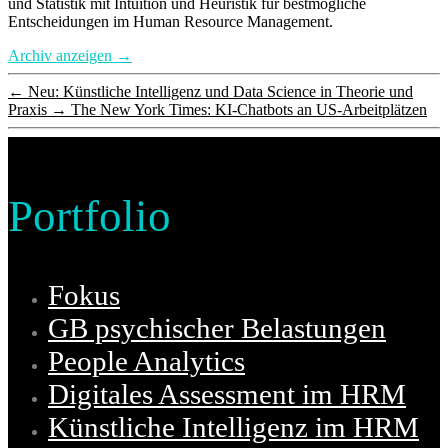
und Statistik mit Intuition und Heuristik für bestmögliche
Entscheidungen im Human Resource Management.
Archiv anzeigen
→
←
Neu: Künstliche Intelligenz und Data Science in Theorie und
Praxis
→
The New York Times: KI-Chatbots an US-Arbeitplätzen
Portfolio
Fokus
GB psychischer Belastungen
People Analytics
Digitales Assessment im HRM
Künstliche Intelligenz im HRM