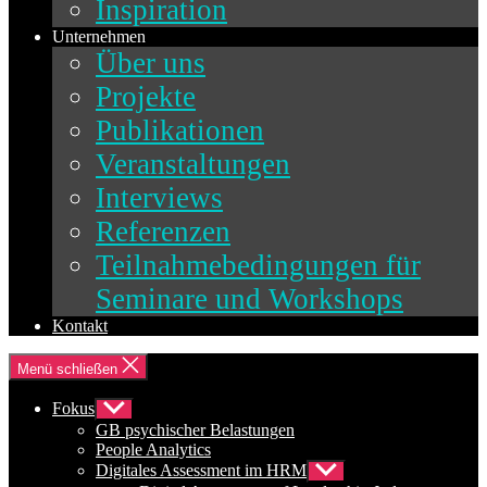
Inspiration
Unternehmen
Über uns
Projekte
Publikationen
Veranstaltungen
Interviews
Referenzen
Teilnahmebedingungen für
Seminare und Workshops
Kontakt
Menü schließen
Fokus
Untermenü
anzeigen
GB psychischer Belastungen
People Analytics
Digitales Assessment im HRM
Untermenü
anzeigen