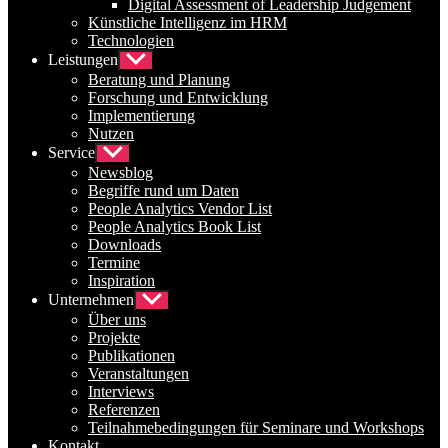
Digital Assessment of Leadership Judgement
Künstliche Intelligenz im HRM
Technologien
Leistungen
Untermenü
anzeigen
Beratung und Planung
Forschung und Entwicklung
Implementierung
Nutzen
Service
Untermenü
anzeigen
Newsblog
Begriffe rund um Daten
People Analytics Vendor List
People Analytics Book List
Downloads
Termine
Inspiration
Unternehmen
Untermenü
anzeigen
Über uns
Projekte
Publikationen
Veranstaltungen
Interviews
Referenzen
Teilnahmebedingungen für Seminare und Workshops
Kontakt