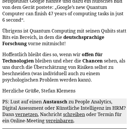
beispielhaft Google nannte und dazu ein hübsches Bild
von dem Gerät postete: „Google’s new Quantum
Computer can finish 47 years of computing tasks in just
6 second“.
Übrigens ist Quantum Computing mit seinen Qubits statt
Bits ein Bereich, in dem die
deutschsprachige
Forschung
vorne mitmischt!
Hoffentlich bleibt dies so, wenn wir
offen für
Technologien
bleiben und eher die
Chancen
sehen, als
uns durch die Überschätzung von Risiken selbst zu
beschneiden (was individuell auch zu einem
psychologischen Problem werden kann).
Herzliche Grüße, Stefan Klemens
PS: Lust auf einen
Austausch
zu People Analytics,
Digital Assessment oder Künstliche Intelligenz im HRM?
Dann
vernetzen
, Nachricht
schreiben
oder Termin für
ein Online-Meeting
vereinbaren
.