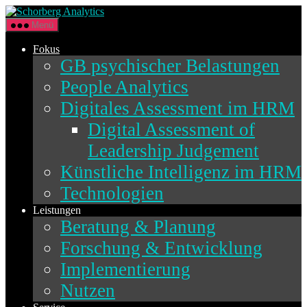
Direkt
Schorberg
zum
Analytics
Menü
Inhalt
wechseln
Fokus
GB psychischer Belastungen
People Analytics
Digitales Assessment im HRM
Digital Assessment of
Leadership Judgement
Künstliche Intelligenz im HRM
Technologien
Leistungen
Beratung & Planung
Forschung & Entwicklung
Implementierung
Nutzen