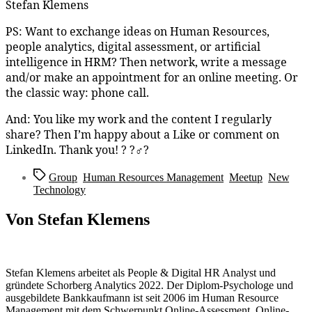
Stefan Klemens
PS: Want to exchange ideas on Human Resources,
people analytics, digital assessment, or artificial
intelligence in HRM? Then network, write a message
and/or make an appointment for an online meeting. Or
the classic way: phone call.
And: You like my work and the content I regularly
share? Then I’m happy about a Like or comment on
LinkedIn. Thank you! ? ?‍♂️?
Schlagwörter
Group
,
Human Resources Management
,
Meetup
,
New
,
Technology
Von Stefan Klemens
Stefan Klemens arbeitet als People & Digital HR Analyst und
gründete Schorberg Analytics 2022. Der Diplom-Psychologe und
ausgebildete Bankkaufmann ist seit 2006 im Human Resource
Management mit dem Schwerpunkt Online-Assessment, Online-