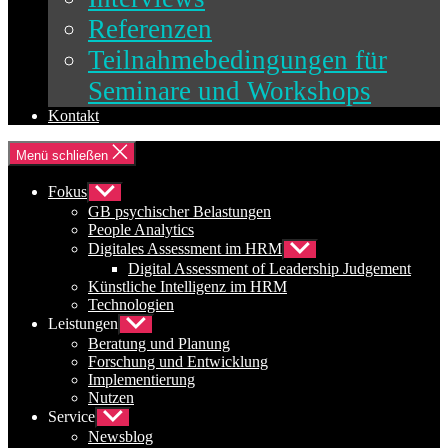
Referenzen
Teilnahmebedingungen für
Seminare und Workshops
Kontakt
Menü schließen
Fokus
Untermenü
anzeigen
GB psychischer Belastungen
People Analytics
Digitales Assessment im HRM
Untermenü
anzeigen
Digital Assessment of Leadership Judgement
Künstliche Intelligenz im HRM
Technologien
Leistungen
Untermenü
anzeigen
Beratung und Planung
Forschung und Entwicklung
Implementierung
Nutzen
Service
Untermenü
anzeigen
Newsblog