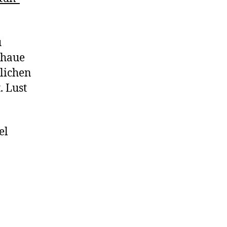
u
chaue
tlichen
. Lust
el