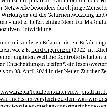
Minds), mit Jonathan Haidt über die hohe N
er Netzwerke besonders durch junge Mensch
 Wirkungen auf die Gehirnentwicklung und 
ten – und er liefert einige Ideen für Maßna
positiven Entwicklung.
men mit anderen Erkenntnissen, Erfahrung
onen, wie z.B.
Gerd Gigerenzer
(2022) in „Klic
 einer digitalen Welt die Kontrolle behalten 
gen Entscheidungen treffen“, ein lesenswerter
g vom 08. April 2024 in der Neuen Zürcher Ze
//www.nzz.ch/feuilleton/interview-jonathan-h
war-nichts-im-vergleich-zu-dem-was-wir-uns
rn-mit-sozialen-medien-und-smartphones-an