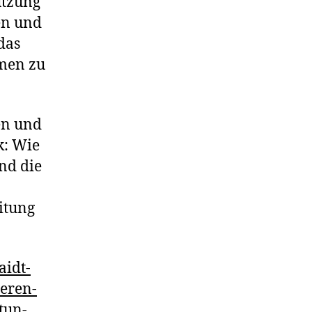
utzung
en und
das
hmen zu
en und
k: Wie
und die
itung
aidt-
eren-
tun-