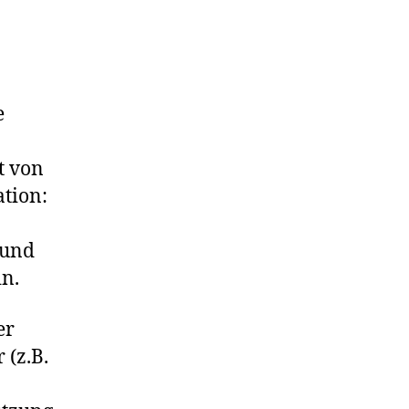
e
t von
tion:
 und
in.
er
 (z.B.