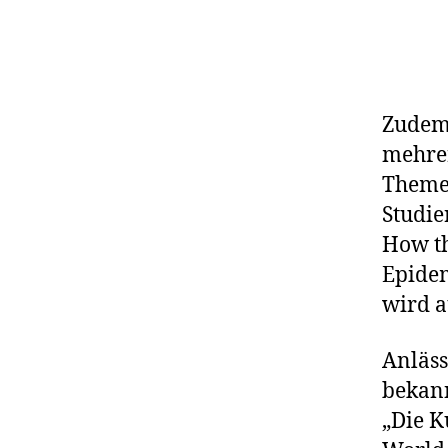
Zudem 
mehrer
Themen
Studie
How th
Epidem
wird a
Anläss
bekann
„Die K