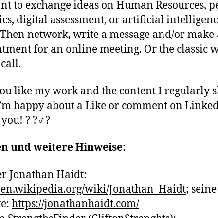
nt to exchange ideas on Human Resources, p
cs, digital assessment, or artificial intelligen
hen network, write a message and/or make
tment for an online meeting. Or the classic 
call.
ou like my work and the content I regularly 
’m happy about a Like or comment on Linked
ou! ? ?‍♂️?
en und weitere Hinweise:
er Jonathan Haidt:
//en.wikipedia.org/wiki/Jonathan_Haidt
; seine
te:
https://jonathanhaidt.com/