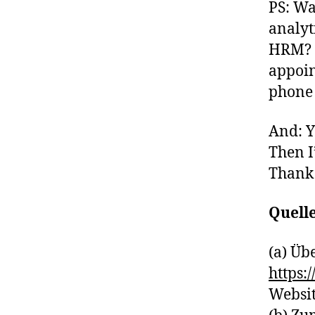
PS: Wa
analyti
HRM? T
appoin
phone 
And: Y
Then I
Thank y
Quell
(a) Üb
https:
Websi