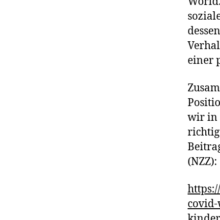
World.
sozial
dessen
Verhal
einer 
Zusam
Positi
wir in
richti
Beitra
(NZZ):
https:
covid-
kinde