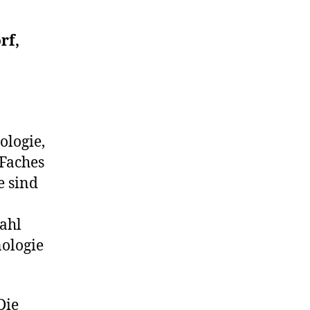
rf,
ologie,
Faches
e sind
wahl
ologie
Die