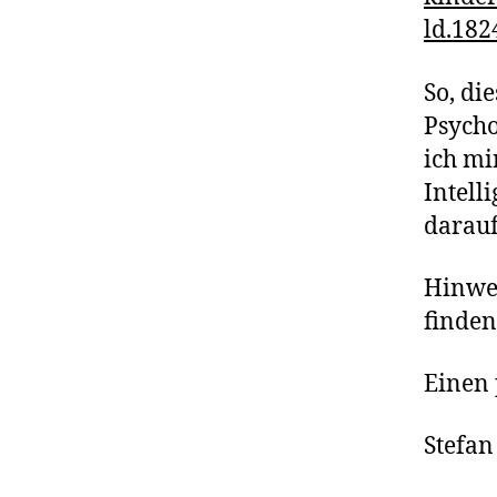
ld.182
So, di
Psycho
ich mi
Intell
darauf
Hinwei
finden
Einen 
Stefa