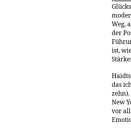
Glücks
modern
Weg, a
der Po
Führu
ist, w
Stärke
Haidts
das ic
zehn).
New Yo
vor al
Emotio