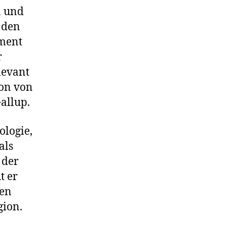
n und
 den
ament
r
levant
ion von
allup.
ologie,
als
 der
t er
hen
gion.