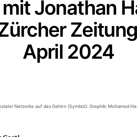
 mit Jonathan Ha
Zürcher Zeitung
April 2024
Von
Stefan Klemens
9. April 2024
Beitragsautor
Beitragsdatum
sozialer Netzerke auf das Gehirn (Symbol): Graphik: Mohamed Ha