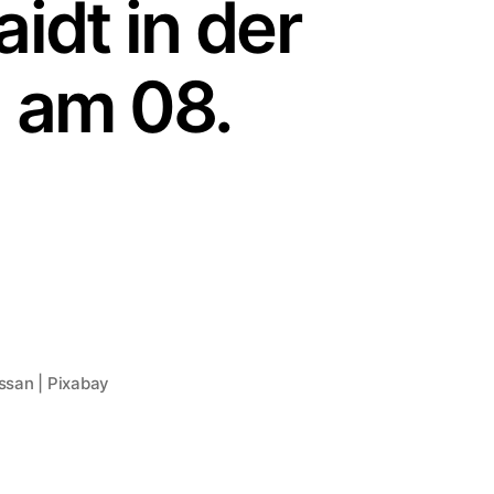
idt in der
 am 08.
ssan | Pixabay