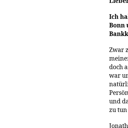
Lieber
Ich ha
Bonn 
Bankk
Zwar z
meinem
doch a
war un
natürl
Persön
und da
zu tun
Jonath