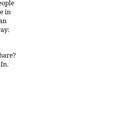
eople
ce in
 an
way:
share?
In.