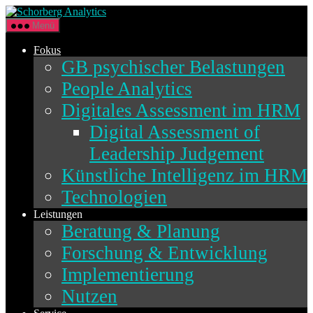
Direkt
Schorberg
zum
Analytics
Menü
Inhalt
wechseln
Fokus
GB psychischer Belastungen
People Analytics
Digitales Assessment im HRM
Digital Assessment of
Leadership Judgement
Künstliche Intelligenz im HRM
Technologien
Leistungen
Beratung & Planung
Forschung & Entwicklung
Implementierung
Nutzen