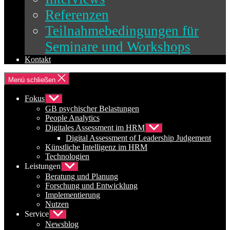
Referenzen
Teilnahmebedingungen für
Seminare und Workshops
Kontakt
Menü schließen
Fokus
Untermenü
anzeigen
GB psychischer Belastungen
People Analytics
Digitales Assessment im HRM
Untermenü
anzeigen
Digital Assessment of Leadership Judgement
Künstliche Intelligenz im HRM
Technologien
Leistungen
Untermenü
anzeigen
Beratung und Planung
Forschung und Entwicklung
Implementierung
Nutzen
Service
Untermenü
anzeigen
Newsblog