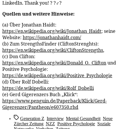
LinkedIn. Thank you! ? ?‍♂️?
Quellen und weitere Hinweise:
(a) Über Jonathan Haidt:
https://en.wikipedia.org/wiki/Jonathan_Haidt
; seine
Website:
https://jonathanhaidt.com/
(b) Zum StrengthsFinder (CliftonStrenghts):
https://en.wikipedia.org/wiki/CliftonStrengths
,
(c) Don Clifton:
https://en.wikipedia.org/wiki/Donald_O._Clifton
und
Positive Psychologie:
https://de.wikipedia.org/wiki/Positive_Psychologie
(d) Über Rolf Dobelli:
https://de.wikipedia.org/wiki/Rolf_Dobelli
(e) Gerd Gigerenzers Buch „Klick“:
https://www.penguin.de/Paperback/Klick/Gerd-
Gigerenzer/Pantheon/e607350.rhd
Schlagwörter
Generation Z
,
Interview
,
Mental Gesundheit
,
Neue
Zürcher Zeitung
,
NZZ
,
Positive Psychologie
,
Soziale
Netzwerke
,
Verhalten
,
Zeitung